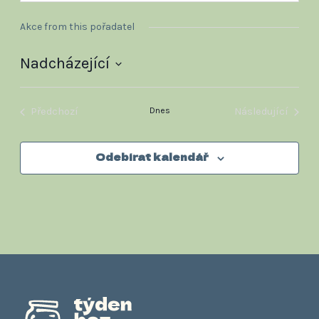
Akce from this pořadatel
Nadcházející
Vyberte
datum.
Předchozí
Dnes
Následující
Akce
Akce
Odebírat kalendář