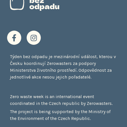
F
I
a
n
c
s
e
t
Týden bez odpadu je mezinárodní událost, kterou v
b
a
Česku koordinují Zerowasters za podpory
o
g
Ministerstva životního prostředí. Odpovědnost za
o
r
jednotlivé akce nesou jejich pořadatelé.
k
a
-
m
f
Zero waste week is an international event
coordinated in the Czech republic by Zerowasters.
The project is being supported by the Ministry of
the Environment of the Czech Republic.