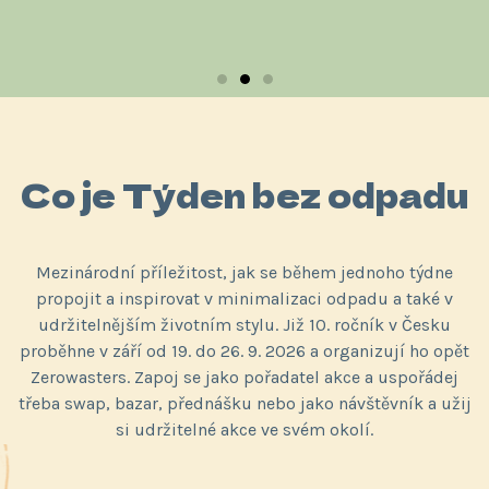
Sleduj, co se děje ve
Co je Týden bez odpadu
světě zero waste
Mezinárodní příležitost, jak se během jednoho týdne
propojit a inspirovat v minimalizaci odpadu a také v
udržitelnějším životním stylu. Již 10. ročník v Česku
Jdi na Zerowasters
proběhne v září od 19. do 26. 9. 2026 a organizují ho opět
Zerowasters
. Zapoj se jako pořadatel akce a uspořádej
třeba swap, bazar, přednášku nebo jako návštěvník a užij
si udržitelné akce ve svém okolí.