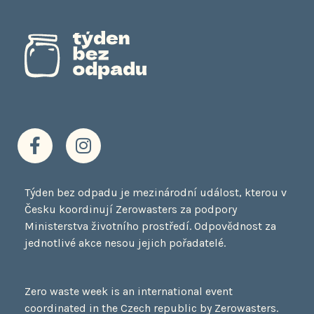
F
I
a
n
c
s
e
t
Týden bez odpadu je mezinárodní událost, kterou v
b
a
Česku koordinují Zerowasters za podpory
o
g
Ministerstva životního prostředí. Odpovědnost za
o
r
jednotlivé akce nesou jejich pořadatelé.
k
a
-
m
f
Zero waste week is an international event
coordinated in the Czech republic by Zerowasters.