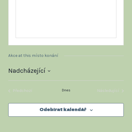
Akce at this místo konání
Nadcházející
Vyberte
datum.
Předchozí
Dnes
Následující
Akce
Akce
Odebírat kalendář