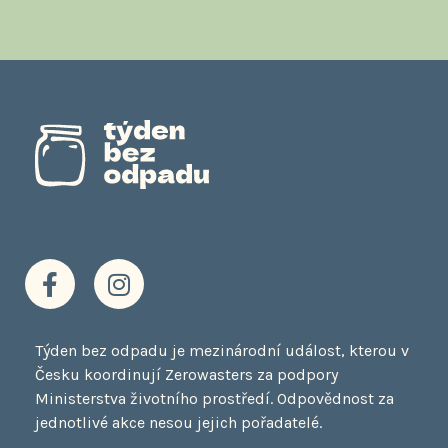
F
I
a
n
c
s
e
t
Týden bez odpadu je mezinárodní událost, kterou v
b
a
Česku koordinují Zerowasters za podpory
o
g
Ministerstva životního prostředí. Odpovědnost za
o
r
jednotlivé akce nesou jejich pořadatelé.
k
a